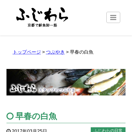
トップページ
>
つぶやき
> 早春の白魚
早春の白魚
ふじわらの日常
2017年03月25日