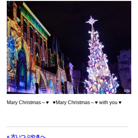
Mary Christmas～♥ ♥Mary Christmas～♥ with you ♥
« 古いつぶやきへ