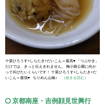
十菜ひろうす+しらたき+だいこん＝最高♥ 「つぶやき」
だけでは、きっと伝えきれません。 梅小路公園に向か
って叫びたいくらいです！ 十菜ひろうす+しらたき+だ
いこん＝最強♥ ちりめん山椒♪
（続きを読む）
京都南座・吉例顔見世興行