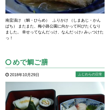
南蛮漬け （鯛・ひらめ） ふりかけ （しまあじ・かん
ぱち） またまた、梅小路公園に向かって叫びたくなり
ました。 幸せってなんだっけ、なんだっけ♪ みぃつけた
っ！
めで鯛ご膳
ふじわらの日常
2018年10月29日