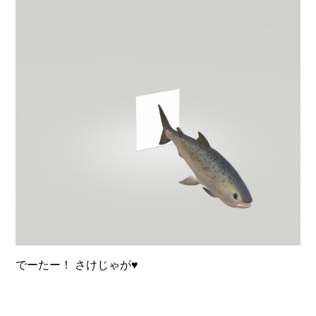
でーたー！ さけじゃが♥