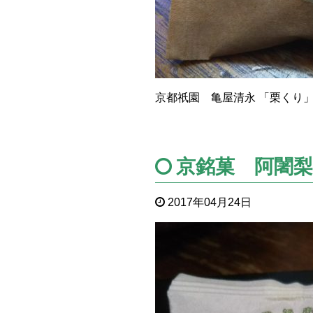
京都祇園 亀屋清永 「栗くり
京銘菓 阿闍梨
2017年04月24日