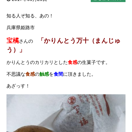
知る人ぞ知る、あの！
兵庫県姫路市
宝橘
「かりんとう万十（まんじゅ
さんの
う）」
かりんとうのカリカリとした
食感
の生菓子です。
不思議な
食感
の
触感
を
食間
に頂きました。
あざっす！