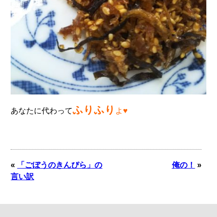
ふりふり
あなたに代わって
よ♥
«
「ごぼうのきんぴら」の
俺の！
»
言い訳