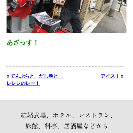
あざっす！
«
てんぷらと だし巻と
アイス！
»
レレレのレー！