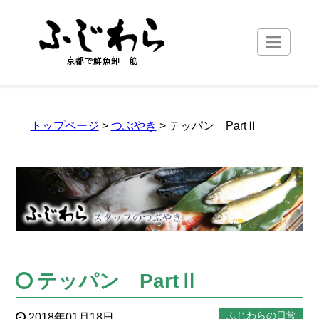
トップページ
>
つぶやき
> テッパン PartⅡ
テッパン PartⅡ
ふじわらの日常
2018年01月18日