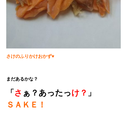
さけのふりかけおかず♥
まだあるかな？
「
さ
ぁ？あったっ
け？
」
ＳＡＫＥ！