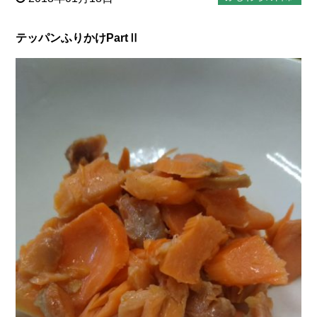
テッパンふりかけPartⅡ