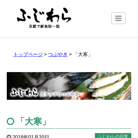
トップページ
>
つぶやき
> 「大寒」
「大寒」
ふじわらの日常
2018年01月20日