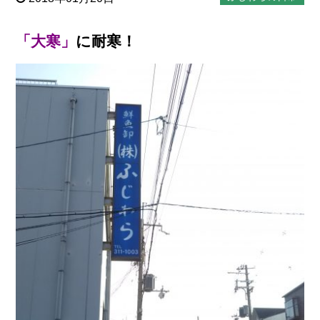
「大寒」
に耐寒
！