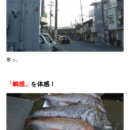
寒っ。
「鯛感」
を体感！