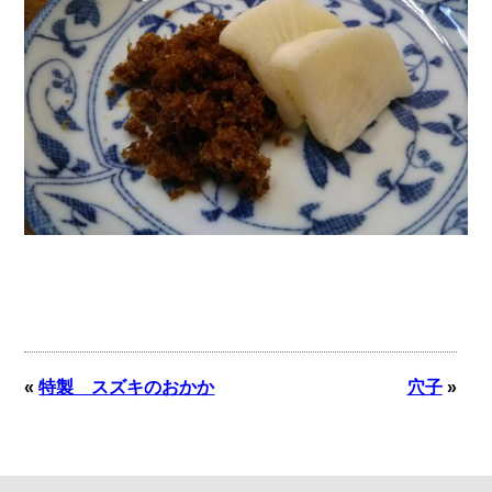
«
特製 スズキのおかか
穴子
»