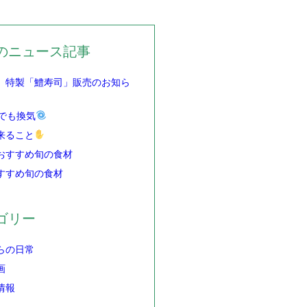
のニュース記事
】特製「鱧寿司」販売のお知ら
でも換気
来ること
おすすめ旬の食材
すすめ旬の食材
ゴリー
らの日常
画
情報