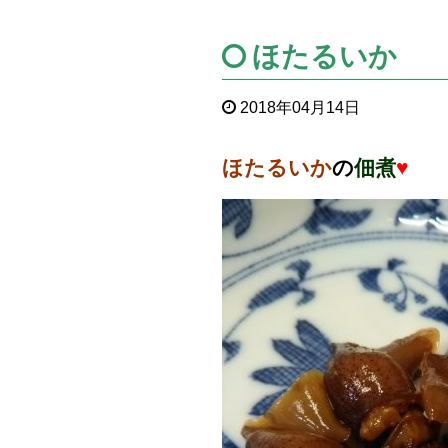
ほたるいか
2018年04月14日
ほたるいか
の
佃煮
♥