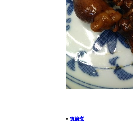
«
筑前煮