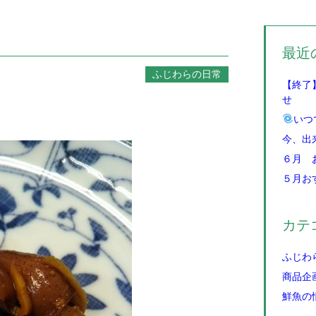
最近
ふじわらの日常
【終了
せ
いつ
今、出
６月 
５月お
カテ
ふじわ
商品企
鮮魚の