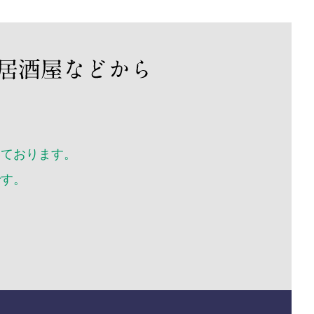
年6月
年5月
年4月
年3月
年2月
年1月
12月
いております。
11月
10月
です。
年9月
年8月
年7月
年6月
年5月
年4月
年3月