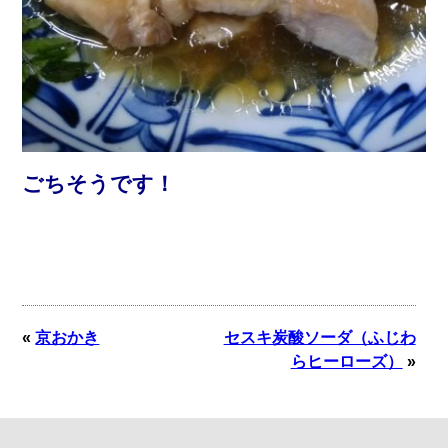
ごちそうです！
«
京おかき
セスキ炭酸ソーダ（ふじわ
らヒーローズ）
»