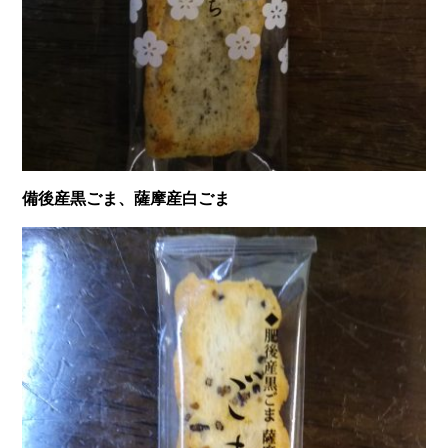
備後産黒ごま、薩摩産白ごま