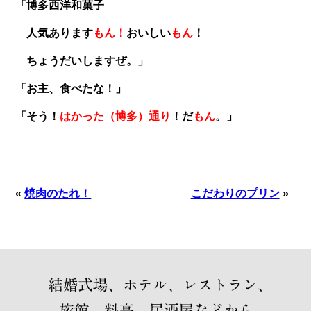
「博多西洋和菓子
人気あります
もん！
おいしい
もん
！
ちょうだいしますぜ。」
「お主、食べたな！」
「そう！
はかった（博多）通り
！だ
もん
。」
«
焼肉のたれ！
こだわりのプリン
»