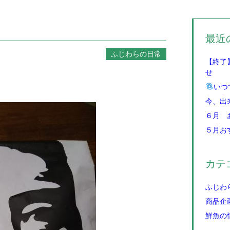
最近
ふじわらの日常
【終了
せ
いつ
今、出
６月 
５月お
カテ
ふじわ
商品企
鮮魚の