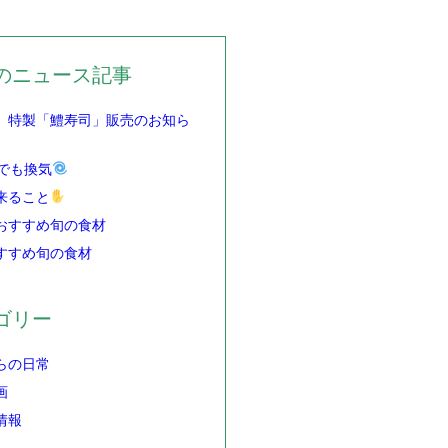
のニュース記事
】特製「鱧寿司」販売のお知ら
でも換気
来ること
おすすめ旬の食材
すすめ旬の食材
ゴリー
らの日常
画
情報