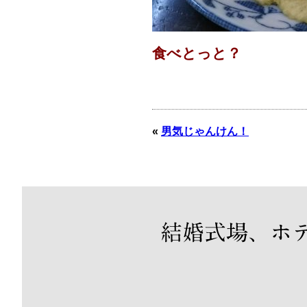
食べとっと？
«
男気じゃんけん！