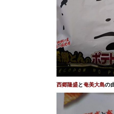
西郷隆盛
と
奄美大島
の