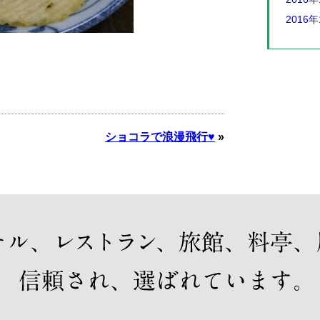
2016年
ショコラで浪漫飛行♥
»