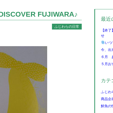
SCOVER FUJIWARA♪
最近
ふじわらの日常
【終了
せ
いつ
今、出
６月 
５月お
カテ
ふじわ
商品企
鮮魚の