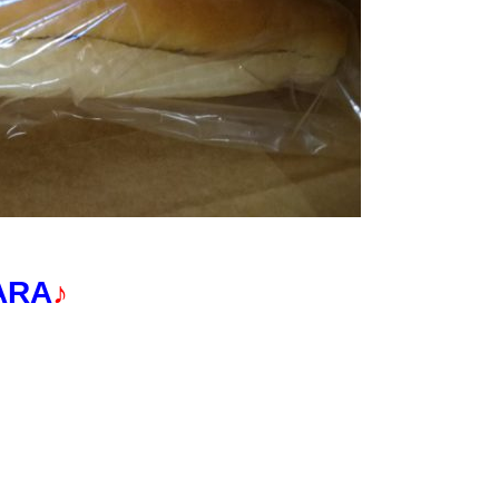
ARA
♪