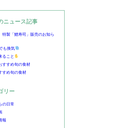
のニュース記事
】特製「鱧寿司」販売のお知ら
でも換気
来ること
おすすめ旬の食材
すすめ旬の食材
ゴリー
らの日常
画
情報