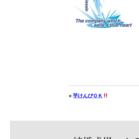
«
芋けんぴＯＫ