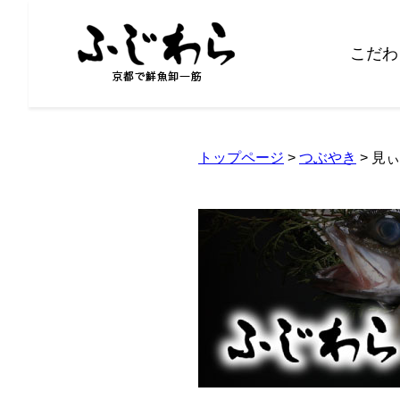
こだわ
トップページ
>
つぶやき
> 見ぃ