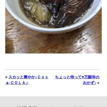
«
スカッと爽やか♪Ｃｏｃ
ちょっと待って♥万願寺の
ａ-ＣＯＬＡ♫
おかず♪
»