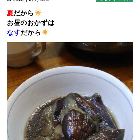
夏
だから
お昼のおかずは
なす
だから