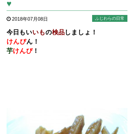
♥
ふじわらの日常
2018年07月08日
今日もい
いも
の
検品
しましょ！
けんぴ
ん！
芋
けんぴ
！