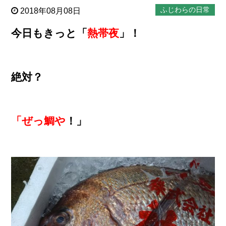
ふじわらの日常
2018年08月08日
今日もきっと「
熱帯夜
」！
絶対？
「ぜっ鯛や
！」