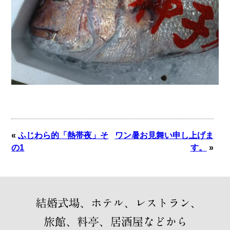
«
ふじわら的「熱帯夜」そ
ワン暑お見舞い申し上げま
の1
す。
»