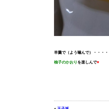
羊羹で（よう噛んで）・・・・
柚子のかおり
を楽しんで
♥
«
玉子派