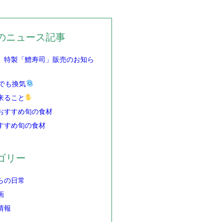
のニュース記事
】特製「鱧寿司」販売のお知ら
でも換気
来ること
おすすめ旬の食材
すすめ旬の食材
ゴリー
らの日常
画
情報