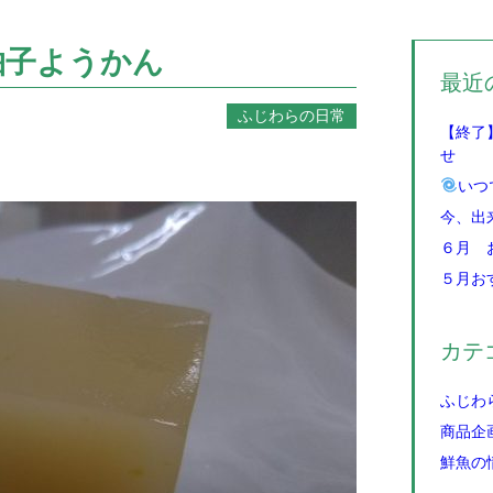
柚子ようかん
最近
ふじわらの日常
【終了
せ
いつ
今、出
６月 
５月お
カテ
ふじわ
商品企
鮮魚の