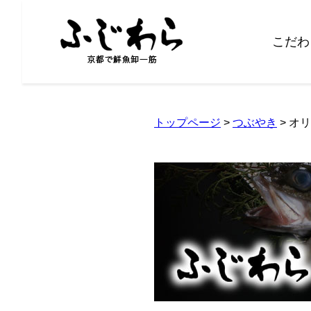
こだわ
トップページ
>
つぶやき
> オ