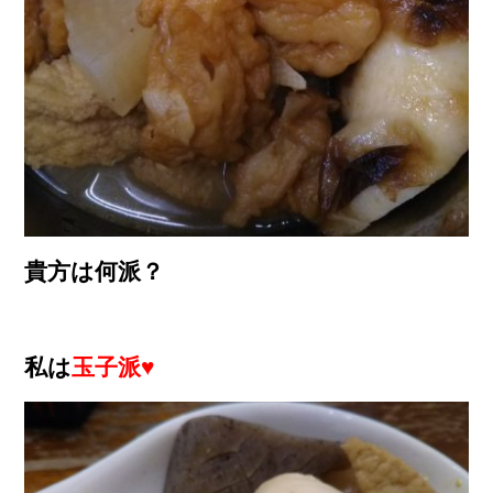
貴方は何派？
私は
玉子派♥