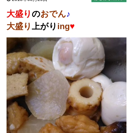
大盛り
の
おでん
♪
大盛り
上がり
ing
♥