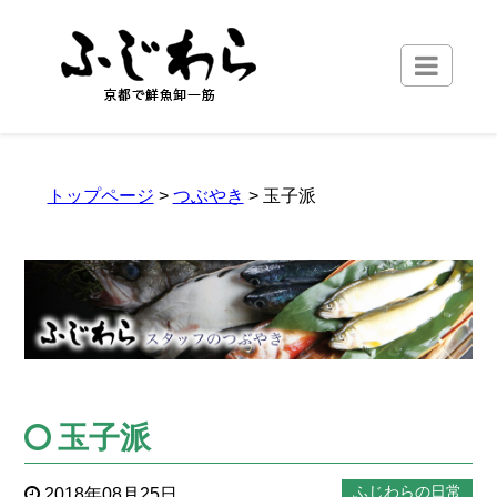
トップページ
>
つぶやき
> 玉子派
玉子派
ふじわらの日常
2018年08月25日