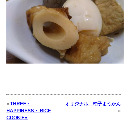
«
THREE・
オリジナル 柚子ようかん
HAPPINESS・ RICE
»
COOKIE♥