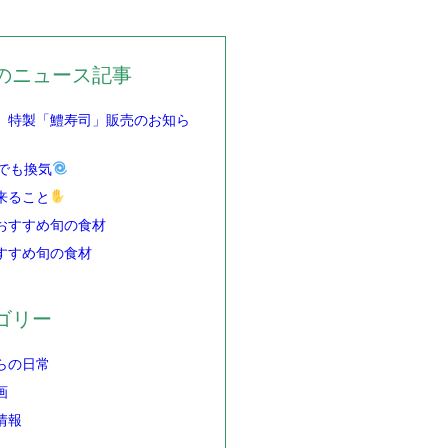
のニュース記事
】特製「鱧寿司」販売のお知ら
でも換気
来ること
おすすめ旬の食材
すすめ旬の食材
ゴリー
らの日常
画
情報