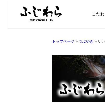
こだわ
トップページ
>
つぶやき
> サ