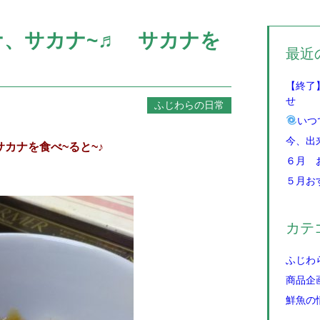
、サカナ~♬ サカナを
最近
【終了
せ
ふじわらの日常
いつ
今、出
カナを食べ~ると~♪
６月 
５月お
カテ
ふじわ
商品企
鮮魚の