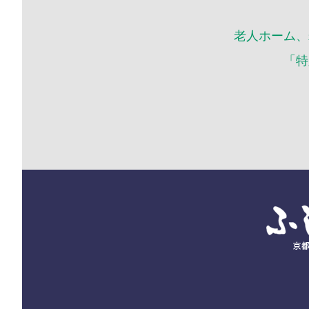
老人ホーム、
「特