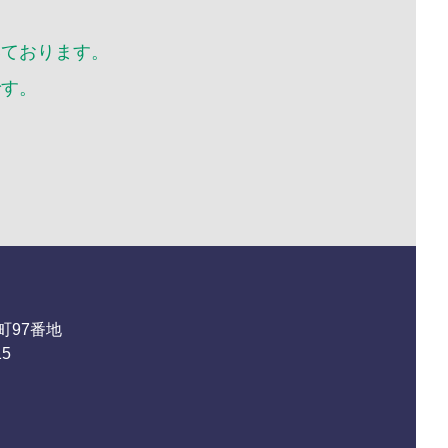
10月
いております。
です。
町97番地
15