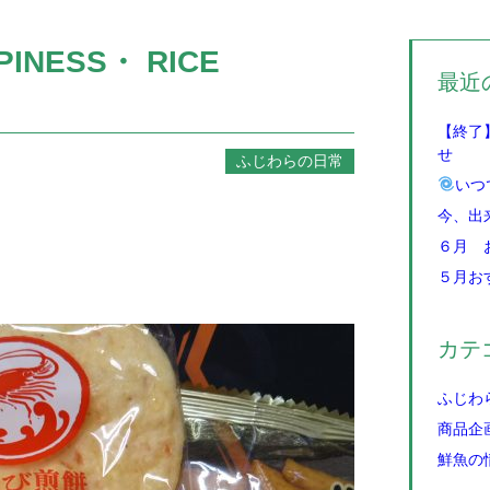
PINESS・ RICE
最近
【終了
せ
ふじわらの日常
いつ
今、出
６月 
５月お
カテ
ふじわ
商品企
鮮魚の