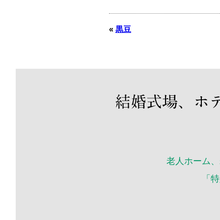
«
黒豆
老人ホーム、
「特