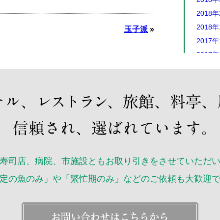
2018
2018
玉子派
»
2017年
2017年
2017年
2017
2017
2017
2017
2017
2017
寿司店、病院、市施設ともお取り引きをさせていただ
2017
定の魚のみ」や「繁忙期のみ」などのご依頼も大歓迎
2017
2017
2016年
2016年