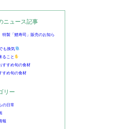
のニュース記事
】特製「鱧寿司」販売のお知ら
でも換気
来ること
おすすめ旬の食材
すすめ旬の食材
ゴリー
らの日常
画
情報