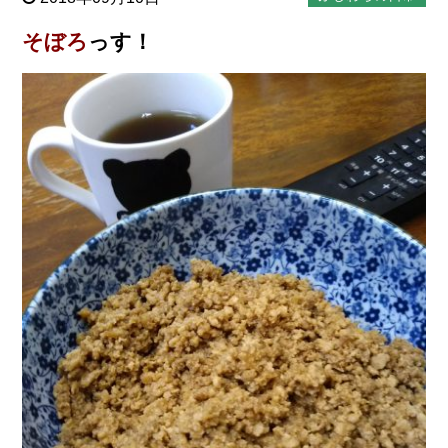
そぼろ
っす！