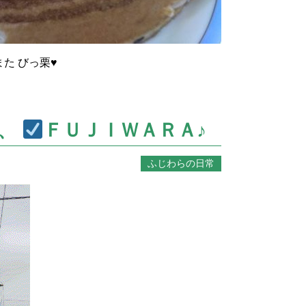
また びっ栗♥
で、
ＦＵＪＩＷＡＲＡ♪
ふじわらの日常