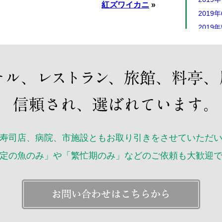
紅ズワイカニ
»
2019
2019
2019
2019
2019
2019
2018年
2018年
2018年
寿司店、病院、市施設ともお取り引きをさせていただ
2018
2018
定の魚のみ」や「繁忙期のみ」などのご依頼も大歓迎
2018
2018
2018
2018
2018