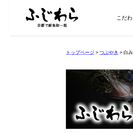
こだわ
トップページ
>
つぶやき
> 白