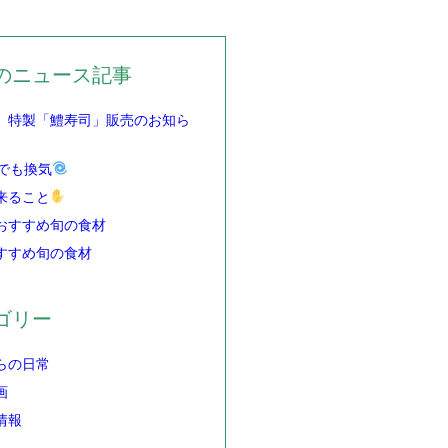
のニュース記事
】特製「鱧寿司」販売のお知ら
でも換気
来ること
おすすめ旬の食材
すすめ旬の食材
ゴリー
らの日常
画
情報