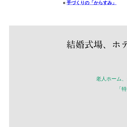
«
手づくりの「からすみ」
老人ホーム、
「特