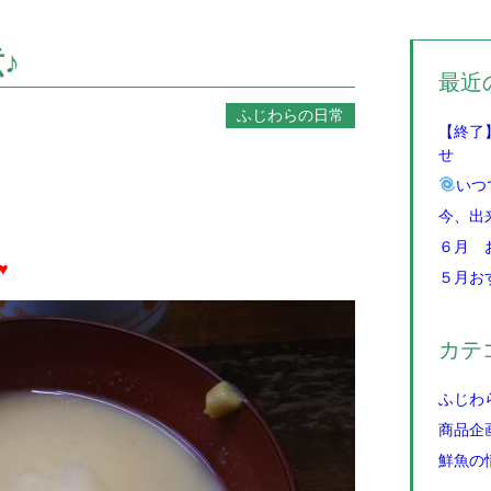
♪
最近
ふじわらの日常
【終了
せ
いつ
今、出
６月 
♥
５月お
カテ
ふじわ
商品企
鮮魚の