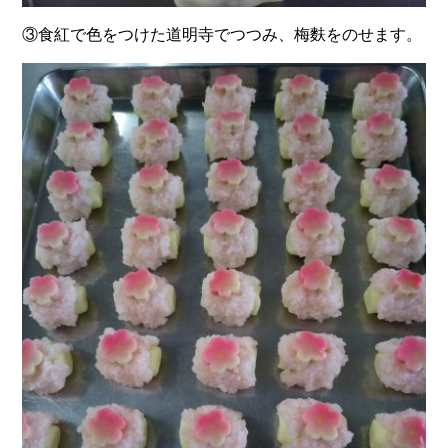
③食紅で色をつけた道明寺でつつみ、梅麩をのせます。