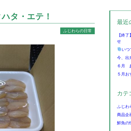
タハタ・エテ！
最近
ふじわらの日常
【終了
せ
いつ
今、出
６月 
５月お
カテ
ふじわ
商品企
鮮魚の