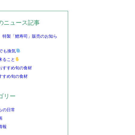
のニュース記事
】特製「鱧寿司」販売のお知ら
でも換気
来ること
おすすめ旬の食材
すすめ旬の食材
ゴリー
らの日常
画
情報