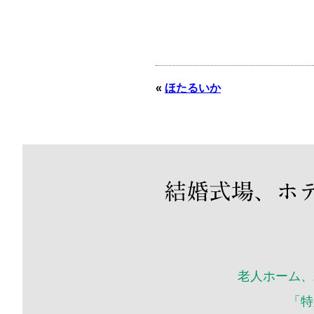
«
ほたるいか
老人ホーム、
「特