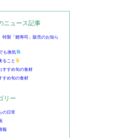
のニュース記事
】特製「鱧寿司」販売のお知ら
でも換気
来ること
おすすめ旬の食材
すすめ旬の食材
ゴリー
らの日常
画
情報