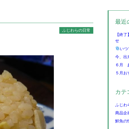
最近
ふじわらの日常
【終了
せ
いつ
今、出
６月 
５月お
カテ
ふじわ
商品企
鮮魚の