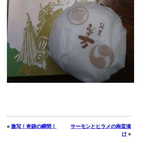
«
激写！奇跡の瞬間！
サーモンとヒラメの南蛮漬
け
»