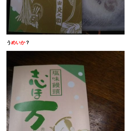
う
めいか
？