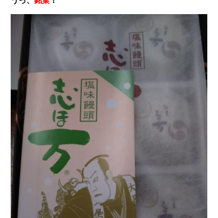
うっ、
銘菓
！