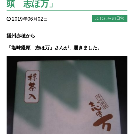
頭 志ほ万」
ふじわらの日常
2019年06月02日
播州赤穂から
「塩味饅頭 志ほ万」さんが、届きました。