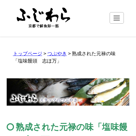
トップページ
>
つぶやき
> 熟成された元禄の味
「塩味饅頭 志ほ万」
熟成された元禄の味「塩味饅