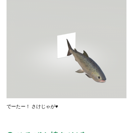
でーたー！ さけじゃが♥